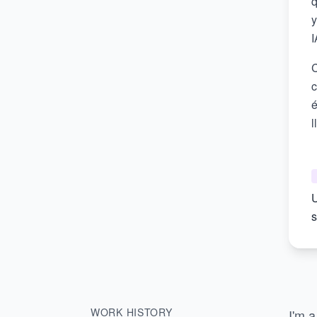
q
y
I
C
c
é
l
U
s
WORK HISTORY
I'm a