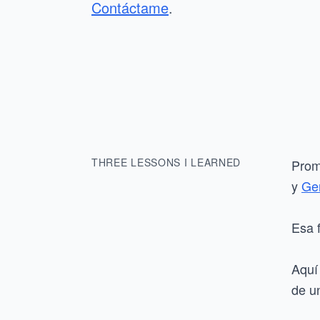
Contáctame
.
THREE LESSONS I LEARNED
Prom
y
Ge
Esa f
Aquí 
de u