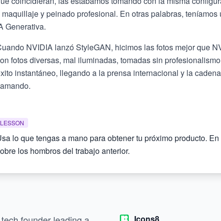
ue coincidieran, las estábamos tomando con la misma configura
 maquillaje y peinado profesional. En otras palabras, teníamos
A Generativa.
uando NVIDIA lanzó StyleGAN, hicimos las fotos mejor que NVI
on fotos diversas, mal iluminadas, tomadas sin profesionalismo
xito instantáneo, llegando a la prensa internacional y la cadena
lamando.
LESSON
sa lo que tengas a mano para obtener tu próximo producto. En 
obre los hombros del trabajo anterior.
 tech founder leading a
Icons8