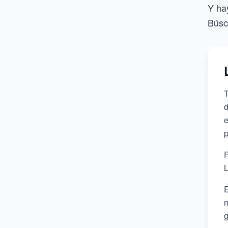
Y ha
Búsc
T
d
e
p
R
L
E
m
g