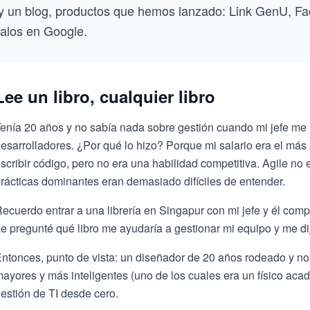
y un blog, productos que hemos lanzado: Link GenU, F
alos en Google.
Lee un libro, cualquier libro
enía 20 años y no sabía nada sobre gestión cuando mi jefe me 
esarrolladores. ¿Por qué lo hizo? Porque mi salario era el más a
scribir código, pero no era una habilidad competitiva. Agile no e
rácticas dominantes eran demasiado difíciles de entender.
ecuerdo entrar a una librería en Singapur con mi jefe y él compr
e pregunté qué libro me ayudaría a gestionar mi equipo y me di
ntonces, punto de vista: un diseñador de 20 años rodeado y no
ayores y más inteligentes (uno de los cuales era un físico aca
estión de TI desde cero.