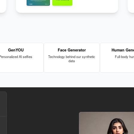
GenYOU
Face Generator
Human Gene
Personalized AI selfies
Technology behind our synthetic
Full-body h
data