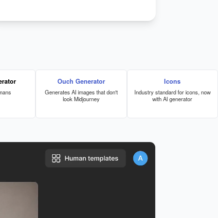
rator
Ouch Generator
Icons
umans
Generates AI images that don't
Industry standard for icons, now
look Midjourney
with AI generator